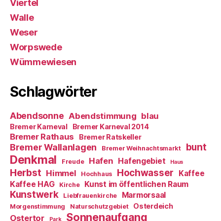
Viertel
Walle
Weser
Worpswede
Wümmewiesen
Schlagwörter
Abendsonne
Abendstimmung
blau
Bremer Karneval
Bremer Karneval 2014
Bremer Rathaus
Bremer Ratskeller
bunt
Bremer Wallanlagen
Bremer Weihnachtsmarkt
Denkmal
Hafen
Hafengebiet
Freude
Haus
Herbst
Hochwasser
Himmel
Kaffee
Hochhaus
Kaffee HAG
Kunst im öffentlichen Raum
Kirche
Kunstwerk
Marmorsaal
Liebfrauenkirche
Osterdeich
Morgenstimmung
Naturschutzgebiet
Sonnenaufgang
Ostertor
Park