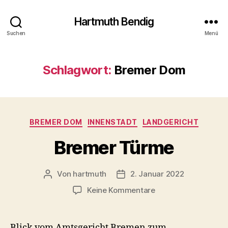
Hartmuth Bendig
Suchen
Menü
Schlagwort:
Bremer Dom
Kategorien
BREMER DOM
INNENSTADT
LANDGERICHT
Bremer Türme
Von
hartmuth
2. Januar 2022
Beitragsautor
Veröffentlichungsdatum
zu
Keine Kommentare
Bremer
Türme
Blick vom Amtsgericht Bremen zum