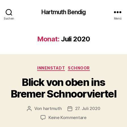
Hartmuth Bendig
Suchen
Menü
Monat:
Juli 2020
Kategorien
INNENSTADT
SCHNOOR
Blick von oben ins
Bremer Schnoorviertel
Von
hartmuth
27. Juli 2020
Beitragsautor
Veröffentlichungsdatum
zu
Keine Kommentare
Blick