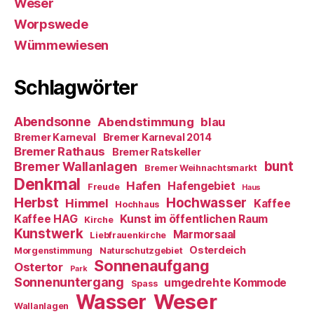
Weser
Worpswede
Wümmewiesen
Schlagwörter
Abendsonne
Abendstimmung
blau
Bremer Karneval
Bremer Karneval 2014
Bremer Rathaus
Bremer Ratskeller
bunt
Bremer Wallanlagen
Bremer Weihnachtsmarkt
Denkmal
Hafen
Hafengebiet
Freude
Haus
Herbst
Hochwasser
Himmel
Kaffee
Hochhaus
Kaffee HAG
Kunst im öffentlichen Raum
Kirche
Kunstwerk
Marmorsaal
Liebfrauenkirche
Osterdeich
Morgenstimmung
Naturschutzgebiet
Sonnenaufgang
Ostertor
Park
Sonnenuntergang
umgedrehte Kommode
Spass
Weser
Wasser
Wallanlagen