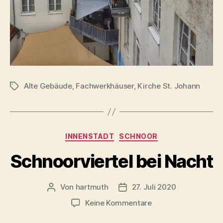
Alte Gebäude
,
Fachwerkhäuser
,
Kirche St. Johann
Schlagwörter
Kategorien
INNENSTADT
SCHNOOR
Schnoorviertel bei Nacht
Von
hartmuth
27. Juli 2020
Beitragsautor
Veröffentlichungsdatum
zu
Keine Kommentare
Schnoorviertel