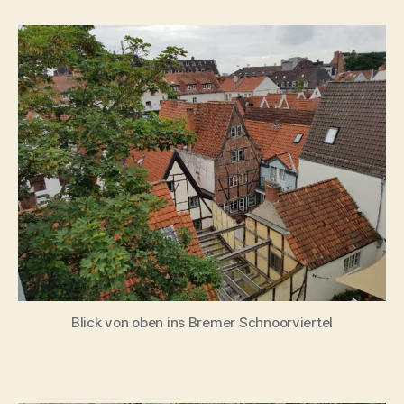
von
oben
ins
Bremer
Schnoorviertel
Blick von oben ins Bremer Schnoorviertel