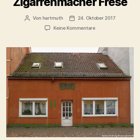
Zigarrenmacher Frese
Von
hartmuth
24. Oktober 2017
Beitragsautor
Veröffentlichungsdatum
zu
Keine Kommentare
Bremen
–
Hastedter
Heerstr.
41,
früher
Hastedter
Chaussee
41
Haus
von
Zigarrenmacher
Frese