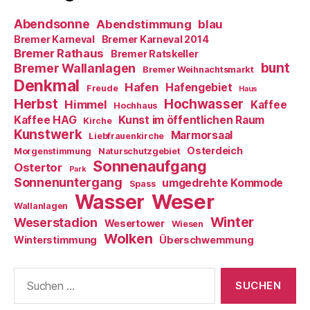
Abendsonne
Abendstimmung
blau
Bremer Karneval
Bremer Karneval 2014
Bremer Rathaus
Bremer Ratskeller
bunt
Bremer Wallanlagen
Bremer Weihnachtsmarkt
Denkmal
Hafen
Hafengebiet
Freude
Haus
Herbst
Hochwasser
Himmel
Kaffee
Hochhaus
Kaffee HAG
Kunst im öffentlichen Raum
Kirche
Kunstwerk
Marmorsaal
Liebfrauenkirche
Osterdeich
Morgenstimmung
Naturschutzgebiet
Sonnenaufgang
Ostertor
Park
Sonnenuntergang
umgedrehte Kommode
Spass
Weser
Wasser
Wallanlagen
Winter
Weserstadion
Wesertower
Wiesen
Wolken
Winterstimmung
Überschwemmung
Suche
nach: