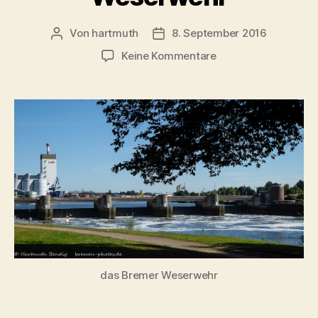
Von
hartmuth
8. September 2016
Beitragsautor
Veröffentlichungsdatum
zu
Keine Kommentare
Bremen
–
Blick
auf
das
Weserwehr
das Bremer Weserwehr