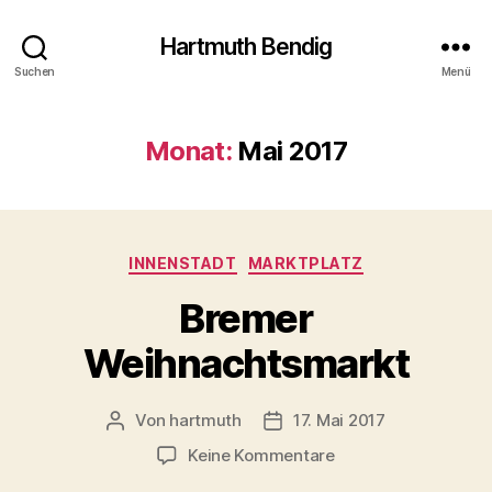
Hartmuth Bendig
Suchen
Menü
Monat:
Mai 2017
Kategorien
INNENSTADT
MARKTPLATZ
Bremer
Weihnachtsmarkt
Von
hartmuth
17. Mai 2017
Beitragsautor
Veröffentlichungsdatum
zu
Keine Kommentare
Bremer