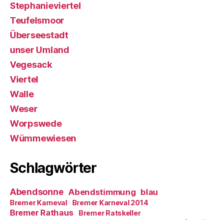
Stephanieviertel
Teufelsmoor
Überseestadt
unser Umland
Vegesack
Viertel
Walle
Weser
Worpswede
Wümmewiesen
Schlagwörter
Abendsonne
Abendstimmung
blau
Bremer Karneval
Bremer Karneval 2014
Bremer Rathaus
Bremer Ratskeller