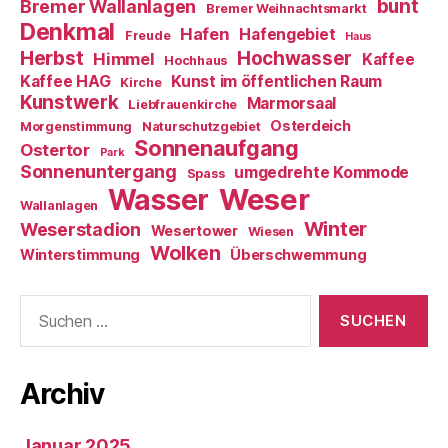
bunt
Bremer Wallanlagen
Bremer Weihnachtsmarkt
Denkmal
Hafen
Hafengebiet
Freude
Haus
Herbst
Hochwasser
Himmel
Kaffee
Hochhaus
Kaffee HAG
Kunst im öffentlichen Raum
Kirche
Kunstwerk
Marmorsaal
Liebfrauenkirche
Osterdeich
Morgenstimmung
Naturschutzgebiet
Sonnenaufgang
Ostertor
Park
Sonnenuntergang
umgedrehte Kommode
Spass
Weser
Wasser
Wallanlagen
Winter
Weserstadion
Wesertower
Wiesen
Wolken
Winterstimmung
Überschwemmung
Suche
nach:
Archiv
Januar 2025