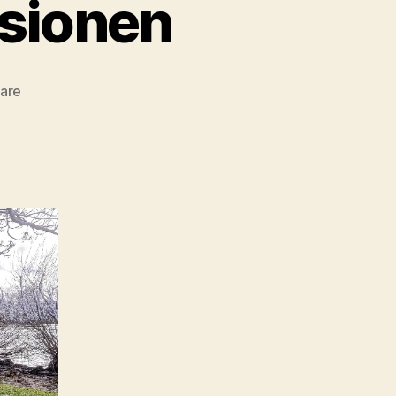
sionen
zu
are
Bremer
Winterimpressionen