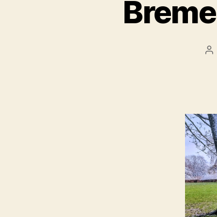
Breme
Be