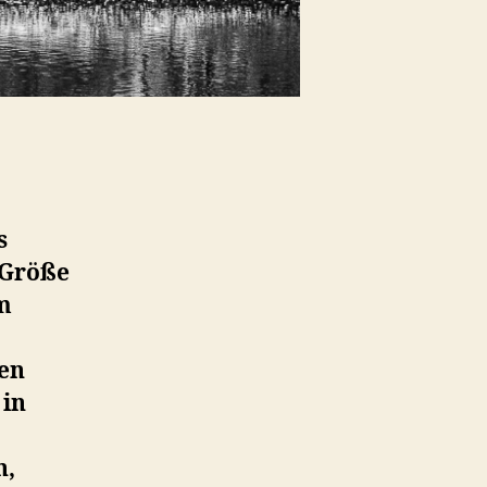
s
 Größe
m
den
in
n,