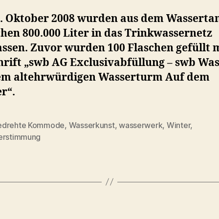
. Oktober 2008 wurden aus dem Wassertan
chen 800.000 Liter in das Trinkwassernetz
ssen. Zuvor wurden 100 Flaschen gefüllt 
hrift „swb AG Exclusivabfüllung – swb Wa
em altehrwürdigen Wasserturm Auf dem
r“.
drehte Kommode
,
Wasserkunst
,
wasserwerk
,
Winter
,
rter
erstimmung