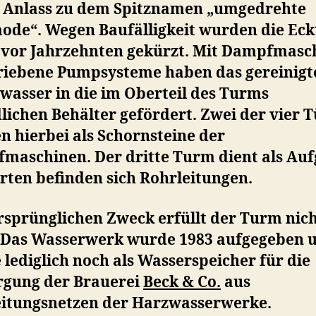
 Anlass zu dem Spitznamen „umgedrehte
de“. Wegen Baufälligkeit wurden die Ec
 vor Jahrzehnten gekürzt. Mit Dampfmasc
riebene Pumpsysteme haben das gereinigt
wasser in die im Oberteil des Turms
lichen Behälter gefördert. Zwei der vier 
n hierbei als Schornsteine der
maschinen. Der dritte Turm dient als Auf
rten befinden sich Rohrleitungen.
rsprünglichen Zweck erfüllt der Turm nic
 Das Wasserwerk wurde 1983 aufgegeben 
 lediglich noch als Wasserspeicher für die
rgung der Brauerei
Beck & Co.
aus
eitungsnetzen der Harzwasserwerke.