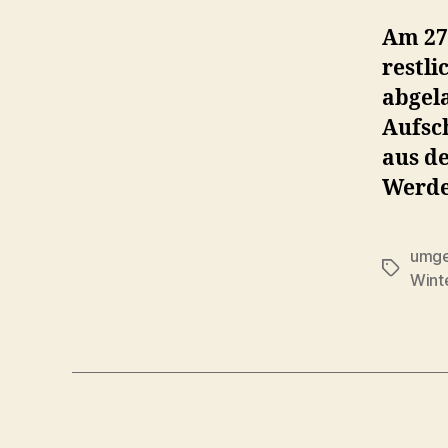
Am 27
restli
abgela
Aufsc
aus d
Werde
umge
Schlagwö
Wint