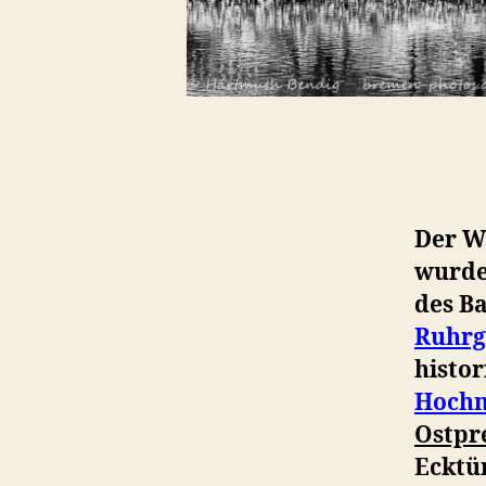
Der W
wurde 
des B
Ruhrg
histo
Hochm
Ostpr
Ecktü