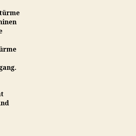
ktürme
hinen
e
Türme
gang.
ht
und