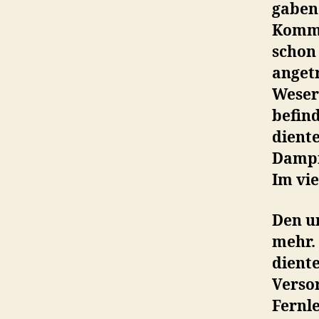
gaben
Kommo
schon
anget
Weser
befind
diente
Dampf
Im vie
Den u
mehr.
diente
Verso
Fernl