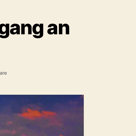
gang an
zu
are
Bremen
–
Sonnenuntergang
an
der
Weser