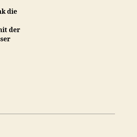
k die
mit der
sser