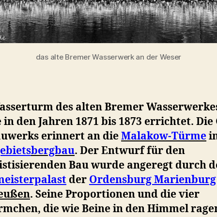
das alte Bremer Wasserwerk an der Weser
asserturm des alten Bremer Wasserwerke
in den Jahren 1871 bis 1873 errichtet. Die
auwerks erinnert an die
Malakow-Türme
i
ebiets
bergbau
. Der Entwurf für den
ristisierenden Bau wurde angeregt durch 
eisterpalast
der
Ordensburg Marienburg
eußen
. Seine Proportionen und die vier
rmchen, die wie Beine in den Himmel rage