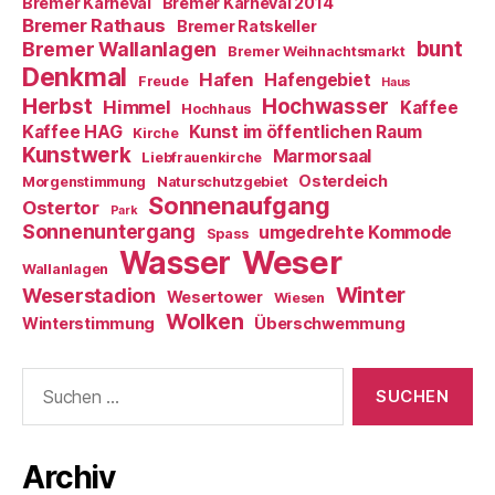
Bremer Karneval
Bremer Karneval 2014
Bremer Rathaus
Bremer Ratskeller
bunt
Bremer Wallanlagen
Bremer Weihnachtsmarkt
Denkmal
Hafen
Hafengebiet
Freude
Haus
Herbst
Hochwasser
Himmel
Kaffee
Hochhaus
Kaffee HAG
Kunst im öffentlichen Raum
Kirche
Kunstwerk
Marmorsaal
Liebfrauenkirche
Osterdeich
Morgenstimmung
Naturschutzgebiet
Sonnenaufgang
Ostertor
Park
Sonnenuntergang
umgedrehte Kommode
Spass
Weser
Wasser
Wallanlagen
Winter
Weserstadion
Wesertower
Wiesen
Wolken
Winterstimmung
Überschwemmung
Suche
nach:
Archiv