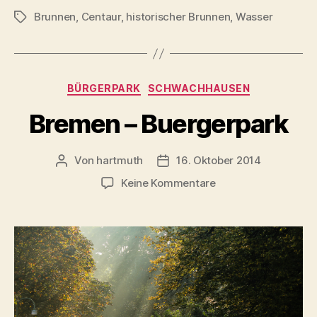
Brunnen
,
Centaur
,
historischer Brunnen
,
Wasser
Schlagwörter
Kategorien
BÜRGERPARK
SCHWACHHAUSEN
Bremen – Buergerpark
Von
hartmuth
16. Oktober 2014
Beitragsautor
Veröffentlichungsdatum
zu
Keine Kommentare
Bremen
–
Buergerpark