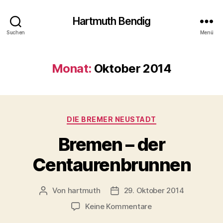
Hartmuth Bendig
Suchen
Menü
Monat:
Oktober 2014
Kategorien
DIE BREMER NEUSTADT
Bremen – der
Centaurenbrunnen
Von
hartmuth
29. Oktober 2014
Beitragsautor
Veröffentlichungsdatum
zu
Keine Kommentare
Bremen