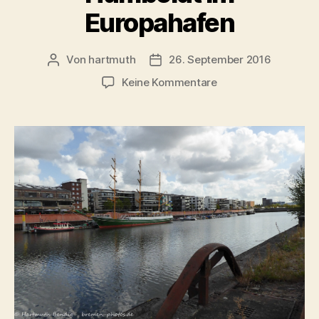
Europahafen
Von
hartmuth
26. September 2016
Beitragsautor
Veröffentlichungsdatum
zu
Keine Kommentare
Bremen
–
Segelschiff
Alexander
von
Humboldt
im
Europahafen