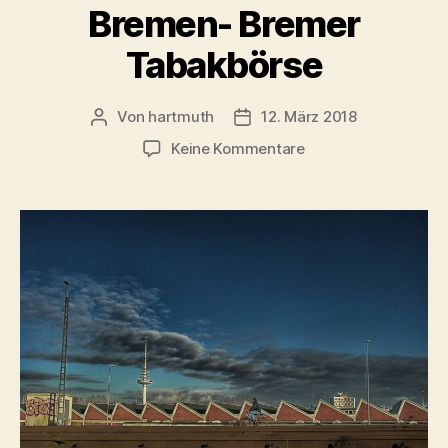
Bremen- Bremer
Tabakbörse
Von
hartmuth
12. März 2018
Beitragsautor
Veröffentlichungsdatum
zu
Keine Kommentare
Bremen-
Bremer
Tabakbörse