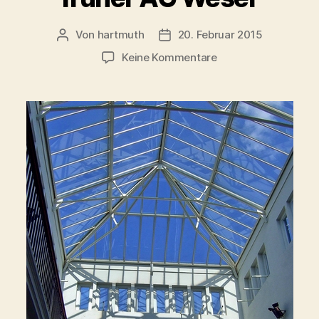
Von
hartmuth
20. Februar 2015
Beitragsautor
Veröffentlichungsdatum
zu
Keine Kommentare
Bremen-
im
Lichthaus
–
früher
AG
Weser