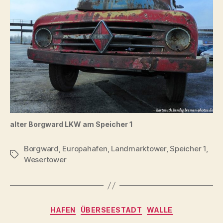
alter Borgward LKW am Speicher 1
Borgward
,
Europahafen
,
Landmarktower
,
Speicher 1
,
Schlagwörter
Wesertower
Kategorien
HAFEN
ÜBERSEESTADT
WALLE