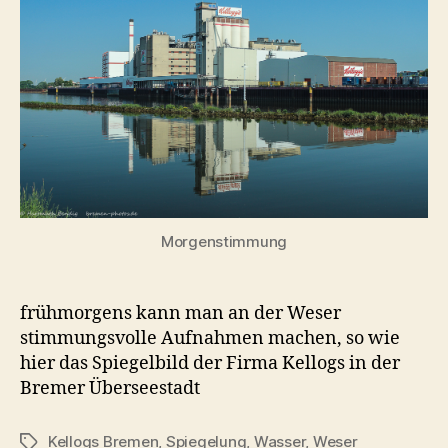
Ruhe
an
der
Weser
Morgenstimmung
frühmorgens kann man an der Weser
stimmungsvolle Aufnahmen machen, so wie
hier das Spiegelbild der Firma Kellogs in der
Bremer Überseestadt
Kellogs Bremen
,
Spiegelung
,
Wasser
,
Weser
Schlagwörter