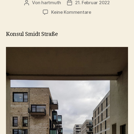
Von
hartmuth
21. Februar 2022
Beitragsautor
Veröffentlichungsdatum
zu
Keine Kommentare
Impressionen
aus
der
Konsul Smidt Straße
Überseestadt