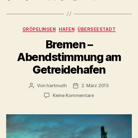
Kategorien
GRÖPELINGEN
HAFEN
ÜBERSEESTADT
Bremen –
Abendstimmung am
Getreidehafen
Von
hartmuth
2. März 2015
Beitragsautor
Veröffentlichungsdatum
zu
Keine Kommentare
Bremen
–
Abendstimmung
am
Getreidehafen