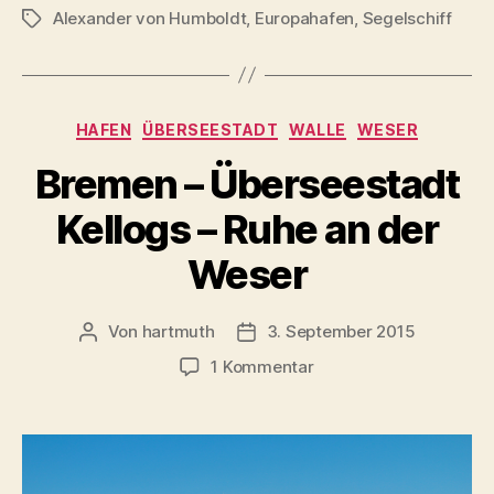
Alexander von Humboldt
,
Europahafen
,
Segelschiff
Schlagwörter
Kategorien
HAFEN
ÜBERSEESTADT
WALLE
WESER
Bremen – Überseestadt
Kellogs – Ruhe an der
Weser
Von
hartmuth
3. September 2015
Beitragsautor
Veröffentlichungsdatum
zu
1 Kommentar
Bremen
–
Überseestadt
Kellogs
–