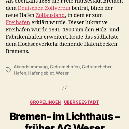
Als ebenfalls 1888 die Freie Hansestadt Bremen
dem
Deutschen Zollverein
beitrat, blieb der
neue Hafen
Zollausland
, in dem er zum
Freihafen
erklärt wurde. Dieser lukrative
Freihafen wurde 1891–1900 um den Holz- und
Fabrikenhafen erweitert, heute das südlichste
dem Hochseeverkehr dienende Hafenbecken
Bremens.
Abendstimmung
,
Getreidehafen
,
Getreideheber
,
Schlagwörter
Hafen
,
Hafengebiet
,
Weser
Kategorien
GRÖPELINGEN
ÜBERSEESTADT
Bremen- im Lichthaus –
früher AG Weser