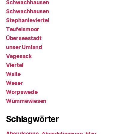
Schwachhausen
Schwachhausen
Stephanieviertel
Teufelsmoor
Überseestadt
unser Umland
Vegesack
Viertel
Walle
Weser
Worpswede
Wümmewiesen
Schlagwörter
Abendsonne
Abendstimmung
blau