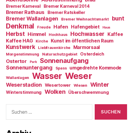
Bremer Karneval
Bremer Karneval 2014
Bremer Rathaus
Bremer Ratskeller
bunt
Bremer Wallanlagen
Bremer Weihnachtsmarkt
Denkmal
Hafen
Hafengebiet
Freude
Haus
Herbst
Hochwasser
Himmel
Kaffee
Hochhaus
Kaffee HAG
Kunst im öffentlichen Raum
Kirche
Kunstwerk
Marmorsaal
Liebfrauenkirche
Osterdeich
Morgenstimmung
Naturschutzgebiet
Sonnenaufgang
Ostertor
Park
Sonnenuntergang
umgedrehte Kommode
Spass
Weser
Wasser
Wallanlagen
Winter
Weserstadion
Wesertower
Wiesen
Wolken
Winterstimmung
Überschwemmung
Suche
nach: