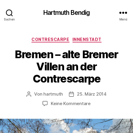
Hartmuth Bendig
Suchen
Menü
Kategorien
CONTRESCARPE
INNENSTADT
Bremen – alte Bremer
Villen an der
Contrescarpe
Von
hartmuth
25. März 2014
Beitragsautor
Veröffentlichungsdatum
zu
Keine Kommentare
Bremen
–
alte
Bremer