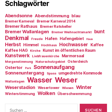
Schlagwörter
Abendsonne
Abendstimmung
blau
Bremer Karneval
Bremer Karneval 2014
Bremer Rathaus
Bremer Ratskeller
bunt
Bremer Wallanlagen
Bremer Weihnachtsmarkt
Denkmal
Hafen
Hafengebiet
Freude
Haus
Herbst
Hochwasser
Himmel
Kaffee
Hochhaus
Kaffee HAG
Kunst im öffentlichen Raum
Kirche
Kunstwerk
Marmorsaal
Liebfrauenkirche
Osterdeich
Morgenstimmung
Naturschutzgebiet
Sonnenaufgang
Ostertor
Park
Sonnenuntergang
umgedrehte Kommode
Spass
Weser
Wasser
Wallanlagen
Winter
Weserstadion
Wesertower
Wiesen
Wolken
Winterstimmung
Überschwemmung
Suche
nach: