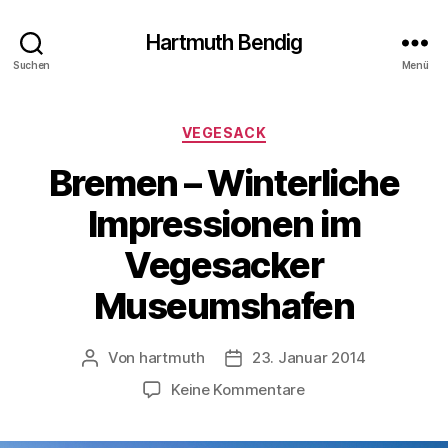
Hartmuth Bendig
Suchen
Menü
Kategorien
VEGESACK
Bremen – Winterliche
Impressionen im
Vegesacker
Museumshafen
Von
hartmuth
23. Januar 2014
Beitragsautor
Veröffentlichungsdatum
zu
Keine Kommentare
Bremen
–