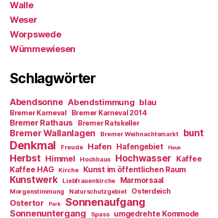
Walle
Weser
Worpswede
Wümmewiesen
Schlagwörter
Abendsonne
Abendstimmung
blau
Bremer Karneval
Bremer Karneval 2014
Bremer Rathaus
Bremer Ratskeller
bunt
Bremer Wallanlagen
Bremer Weihnachtsmarkt
Denkmal
Hafen
Hafengebiet
Freude
Haus
Herbst
Hochwasser
Himmel
Kaffee
Hochhaus
Kaffee HAG
Kunst im öffentlichen Raum
Kirche
Kunstwerk
Marmorsaal
Liebfrauenkirche
Osterdeich
Morgenstimmung
Naturschutzgebiet
Sonnenaufgang
Ostertor
Park
Sonnenuntergang
umgedrehte Kommode
Spass