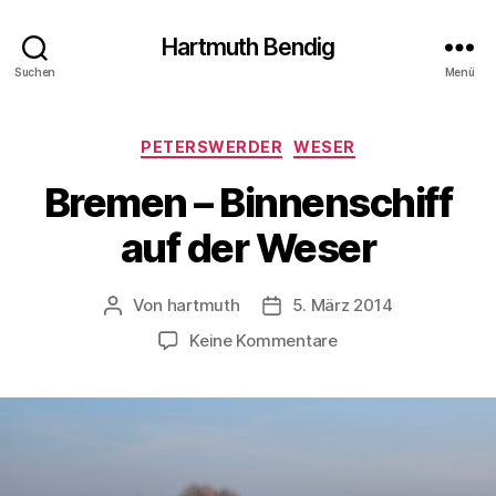
Hartmuth Bendig
Suchen
Menü
Kategorien
PETERSWERDER
WESER
Bremen – Binnenschiff
auf der Weser
Von
hartmuth
5. März 2014
Beitragsautor
Veröffentlichungsdatum
zu
Keine Kommentare
Bremen
–
Binnenschiff
auf
der
Weser