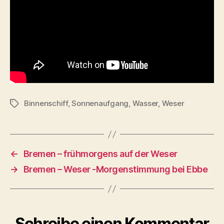
Binnenschiff
,
Sonnenaufgang
,
Wasser
,
Weser
Schlagwörter
←
Bremen – frühmorgens auf der Weser
→
Bremen – Weser -Morgenstimmung bei Ebbe
Schreibe einen Kommentar